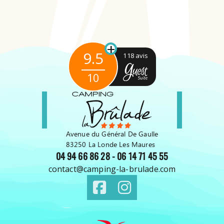
+
9.5
118 avis
10
Avenue du Général De Gaulle
83250 La Londe Les Maures
04 94 66 86 28
-
06 14 71 45 55
contact@camping-la-brulade.com