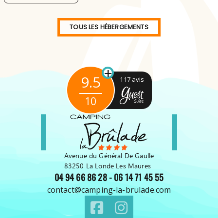
TOUS LES HÉBERGEMENTS
+
9.5
117 avis
10
Avenue du Général De Gaulle
83250 La Londe Les Maures
04 94 66 86 28
-
06 14 71 45 55
contact@camping-la-brulade.com